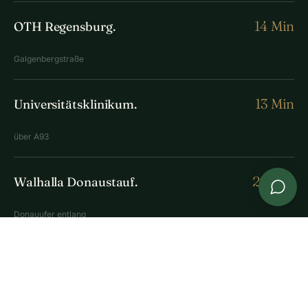
14 Min
OTH Regensburg.
Galgenbergstraße
13 Min
Universitätsklinikum.
über A93
20 Min
Walhalla Donaustauf.
Donauufer entlang
20 Min
Labertal.
B16 Richtung Kelheim