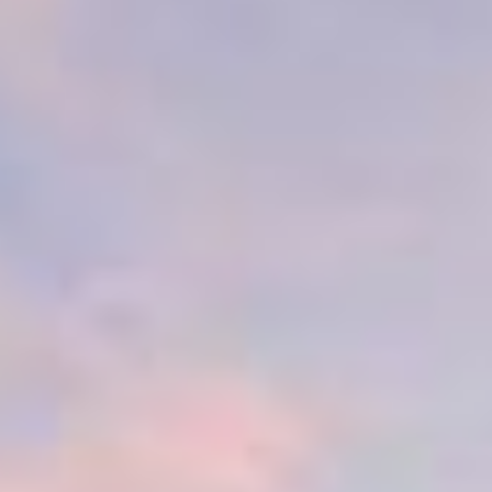
Concierge
Das Naturlich
Willkommen beim Concierge! Wie kann ich Ihnen
helfen?
Check-in
WLAN
Parken
Frühstück
Meine Buchung
Buchen