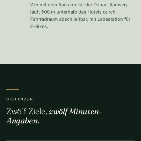
Wer mit dem Rad anreist: der Donau-Radweg
läuft 500 m unterhalb des Hotels durch.
Fahrradraum abschließbar, mit Ladestation für
E-Bikes.
DISTANZEN
Zwölf Ziele,
zwölf Minuten-
Angaben.