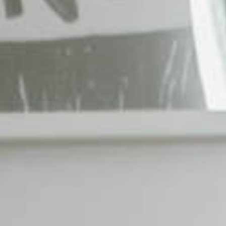
Willkommen beim Concierge! Wie kann ich Ihnen
helfen?
Check-in
WLAN
Parken
Frühstück
Meine Buchung
Buchen