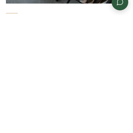
PROJEKTEINSATZ
Sechs Wochen BMW. Kein
Pendeln.
Sie sind extern auf Projekt im BMW-Werk Regensburg
oder bei Continental in Pfaffenhofen. 15 Min zur A3,
ruhig schlafen, eigene Küche, kein Hotel-Buffet, das
nach einer Woche zum Albtraum wird.