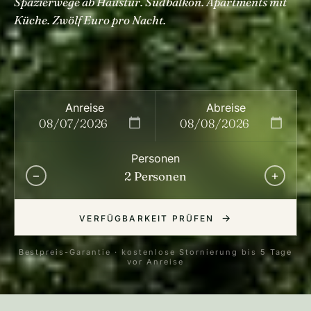
Spazierwege ab Haustür. Südbalkon. Apartments mit
Küche. Zwölf Euro pro Nacht.
Anreise
Abreise
Personen
−
+
2 Personen
VERFÜGBARKEIT PRÜFEN
Bestpreis-Garantie · kostenlose Stornierung bis 5 Tage
vor Anreise