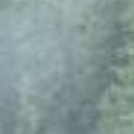
Willkommen beim Concierge! Wie kann ich Ihnen
helfen?
Check-in
WLAN
Parken
Frühstück
Meine Buchung
Buchen