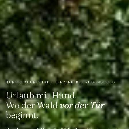
HUNDEFREUNDLICH · SINZING BEI REGENSBURG
Urlaub mit Hund.
Wo der Wald
vor der Tür
beginnt.